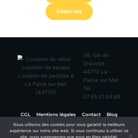
Réservez
38, rue de
Gravette
44770 La
Plaine sur Mer
Tél. :
07.45.01.94.99
CGL
Mentions légales
Contact
Blog
Nous utilisons des cookies pour vous garantir la meilleure
Facebook
Instagram
expérience sur notre site web. Si vous continuez à utiliser ce
Linkedin
site, nous supposerons que vous en êtes satisfait.