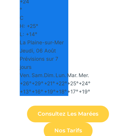
+
24
°
C
H:
+
25°
L:
+
14°
La Plaine-sur-Mer
Jeudi, 06 Août
Prévisions sur 7
jours
Ven.
Sam.
Dim.
Lun.
Mar.
Mer.
+
26°
+
29°
+
21°
+
22°
+
25°
+
24°
+
13°
+
16°
+
19°
+
18°
+
17°
+
19°
Consultez Les Marées
Nos Tarifs