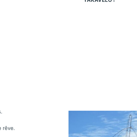
YAKAVELO !
s.
 rêve.