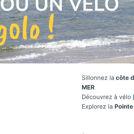
 OU UN VELO
golo !
Sillonnez la
côte 
MER
Découvrez à vélo
Explorez la
Pointe