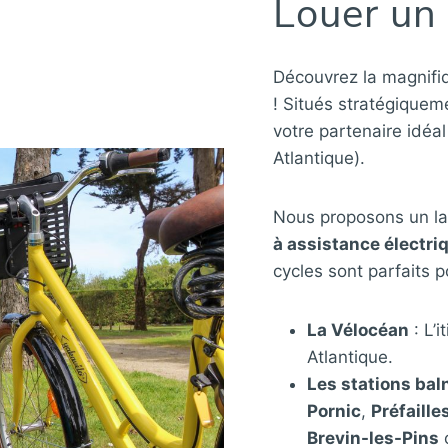
Louer un
Découvrez la magnif
! Situés stratégique
votre partenaire idéa
Atlantique).
Nous proposons un la
à assistance électri
cycles sont parfaits p
La Vélocéan
: L’i
Atlantique.
Les stations bal
Pornic
,
Préfaille
Brevin-les-Pins