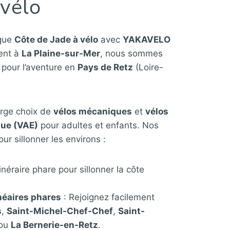
 vélo
ique
Côte de Jade à vélo
avec
YAKAVELO
ment à
La Plaine-sur-Mer
, nous sommes
l pour l’aventure en
Pays de Retz
(Loire-
rge choix de
vélos mécaniques
et
vélos
que (VAE)
pour adultes et enfants. Nos
our sillonner les environs :
tinéraire phare pour sillonner la côte
néaires phares
: Rejoignez facilement
s
,
Saint-Michel-Chef-Chef
,
Saint-
ou
La Bernerie-en-Retz
.