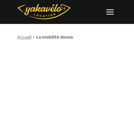
Aller
au
contenu
Accueil
»
La mobilité douce
La mobilité douce