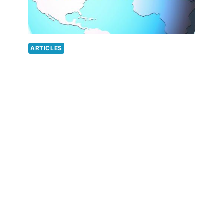
ARTICLES
La
mo
bi
li
té
do
uc
e
en
va