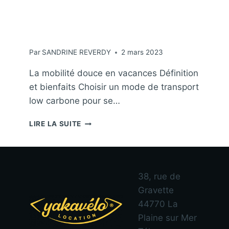
ca
nc
es
Par
SANDRINE REVERDY
2 mars 2023
La mobilité douce en vacances Définition
et bienfaits Choisir un mode de transport
low carbone pour se…
LA
LIRE LA SUITE
MOBILITÉ
DOUCE
EN
VACANCES
38, rue de
Gravette
44770 La
Plaine sur Mer