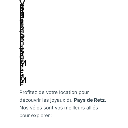
V
o
s
b
a
l
a
d
e
s
à
v
é
l
o
e
n
t
r
e
P
o
r
n
i
c
e
t
S
a
i
n
t
e
-
M
a
r
i
e
-
s
u
r
-
M
e
r
Profitez de votre location pour
découvrir les joyaux du
Pays de Retz
.
Nos vélos sont vos meilleurs alliés
pour explorer :