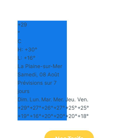
+
29
°
C
H:
+
30°
L:
+
16°
La Plaine-sur-Mer
Samedi, 08 Août
Prévisions sur 7
jours
Dim.
Lun.
Mar.
Mer.
Jeu.
Ven.
+
29°
+
27°
+
26°
+
27°
+
25°
+
25°
+
19°
+
16°
+
20°
+
20°
+
20°
+
18°