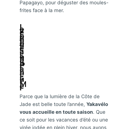
Papagayo, pour déguster des moules-
frites face à la mer.
L
e
v
é
l
o
e
n
t
o
u
t
e
s
a
i
s
o
n
à
L
a
P
l
a
i
n
e
-
s
u
r
-
M
e
r
Parce que la lumière de la Côte de
Jade est belle toute l’année,
Yakavélo
vous accueille en toute saison
. Que
ce soit pour les vacances d’été ou une
virée iodée en plein hiver, nous avons