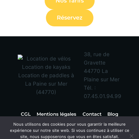
Nos Tarifs
Réservez
38, rue de
Gravette
44770 La
Plaine sur Mer
Tél. :
07.45.01.94.99
CGL
Mentions légales
Contact
Blog
Nous utilisons des cookies pour vous garantir la meilleure
Facebook
Instagram
expérience sur notre site web. Si vous continuez à utiliser ce
Linkedin
site, nous supposerons que vous en êtes satisfait.