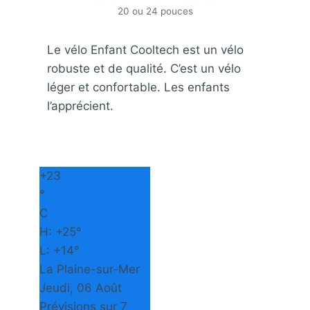
20 ou 24 pouces
Le vélo Enfant Cooltech est un vélo
robuste et de qualité. C’est un vélo
léger et confortable. Les enfants
l’apprécient.
+
23
°
C
H:
+
25°
L:
+
14°
La Plaine-sur-Mer
Jeudi, 06 Août
Prévisions sur 7