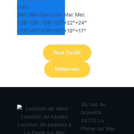
jours
Ven.
Sam.
Dim.
Lun.
Mar.
Mer.
+
28°
+
28°
+
24°
+
22°
+
22°
+
24°
+
13°
+
16°
+
19°
+
19°
+
19°
+
17°
Nos Tarifs
Réservez
38, rue de
Gravette
44770 La
Plaine sur Mer